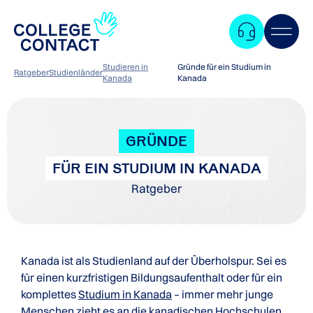
Studieren in
Gründe für ein Studium in
Ratgeber
Studienländer
Kanada
Kanada
GRÜNDE
FÜR EIN STUDIUM IN KANADA
Ratgeber
Kanada ist als Studienland auf der Überholspur. Sei es
für einen kurzfristigen Bildungsaufenthalt oder für ein
komplettes
Studium in Kanada
– immer mehr junge
Zum
Menschen zieht es an die kanadischen Hochschulen.