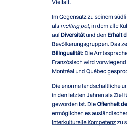
Vielfalt.
Im Gegensatz zu seinem süd
als
melting pot
, in dem alle K
auf
Diversität
und den
Erhalt d
Bevölkerungsgruppen. Das zei
Bilingualität
: Die Amtssprach
Französisch wird vorwiegend 
Montréal und Québec gespro
Die enorme landschaftliche 
in den letzten Jahren als Ziel
geworden ist. Die
Offenheit d
ermöglichen es ausländischen 
interkulturelle Kompetenz
zu s