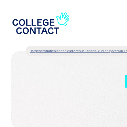
Ratgeber
Studienländer
Studieren in Kanada
Studiensystem in 