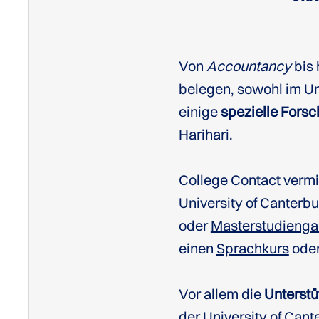
Von
Accountancy
bis 
belegen, sowohl im U
einige
spezielle Fors
Harihari.
College Contact vermit
University of Canterbur
oder
Masterstudieng
einen
Sprachkurs
oder
Vor allem die
Unterstü
der University of Cant