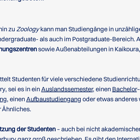
hin zu
Zoology
kann man Studiengänge in unzählig
ndergraduate- als auch im Postgraduate-Bereich. 
chungszentren
sowie Außenabteilungen in Kaikoura
telt Studenten für viele verschiedene Studienricht
y, sei es in ein
Auslandssemester
, einen
Bachelor
–
ang
, einen
Aufbaustudiengang
oder etwas anderes 
 Ähnliches.
tzung der Studenten
– auch bei nicht akademische
erbury ganz groß geschrieben. Es gibt den Internat