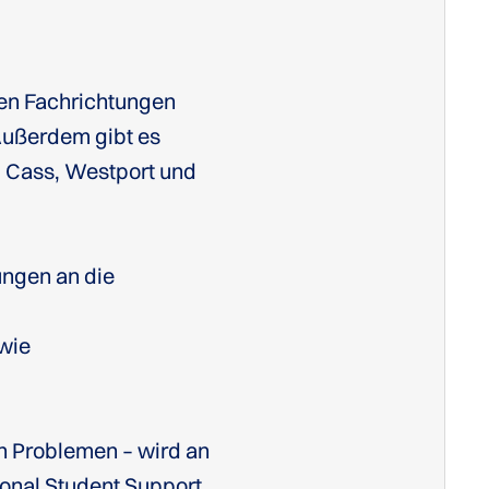
en Fachrichtungen
Außerdem gibt es
, Cass, Westport und
ungen an die
wie
n Problemen – wird an
ional Student Support