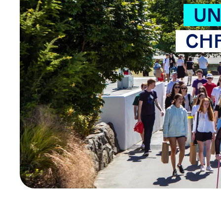
UN
CH