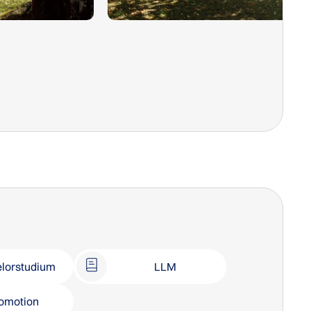
lorstudium
LLM
omotion