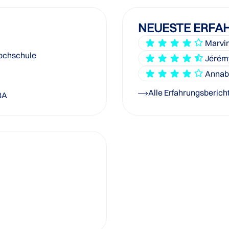
NEUESTE ERFA
Marvin
Hochschule
Jérém
Annabe
Alle Erfahrungsberich
BA