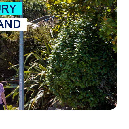
URY
AND