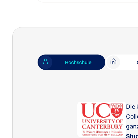
Hochschule
Die 
Coll
gan
Stu