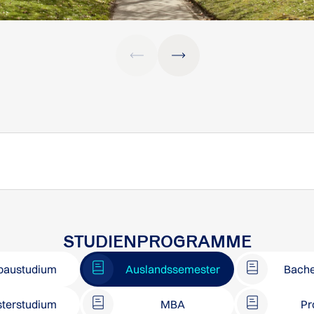
STUDIENPROGRAMME
baustudium
Auslandssemester
Bache
terstudium
MBA
Pr